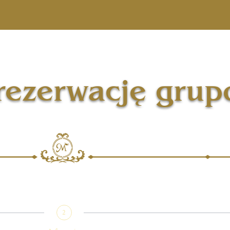
 rezerwację gru
2