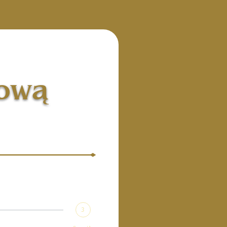
pową
3