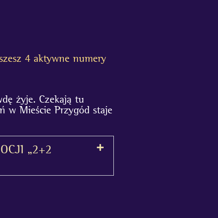
piszesz 4 aktywne numery
dę żyje. Czekają tu
ień w Mieście Przygód staje
CJI „2+2