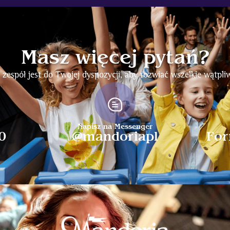
Masz więcej pytań?
 zespół jest do Twojej dyspozycji, aby rozwiać wszelkie wątpliw
Napisz na Messenger
0
@mandoriapl
For