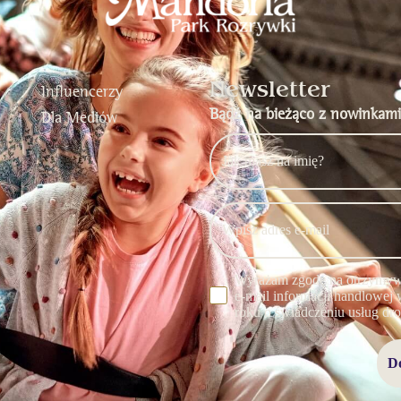
Newsletter
Influencerzy
Bądź na bieżąco z nowinkami
Dla Mediów
Wyrażam zgodę na otrzymywa
e-mail informacji handlowej w
roku o świadczeniu usług dro
D