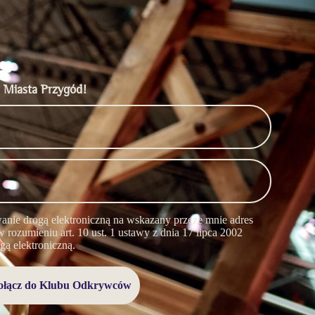
 Miasta Przygód!
nie drogą elektroniczną na wskazany przeze mnie adres
 rozumieniu art. 10 ust. 1 ustawy z dnia 17 lipca 2002
gą elektroniczną.
ołącz do Klubu Odkrywców