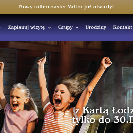
Nowy rollercoaster Valtor już otwarty!
Zaplanuj wizytę
Grupy
Urodziny
Kontakt
z Kartą Łod
tylko do 30.