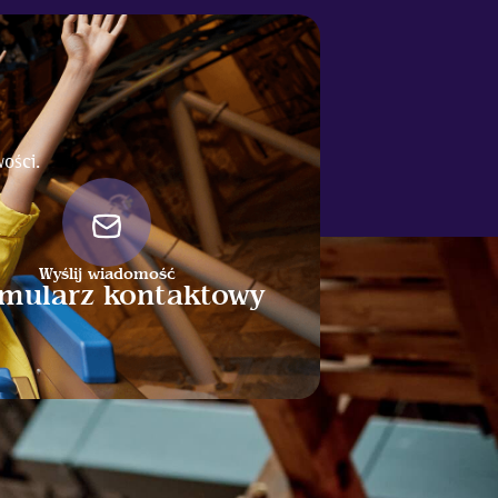
ości.
Wyślij wiadomość
mularz kontaktowy