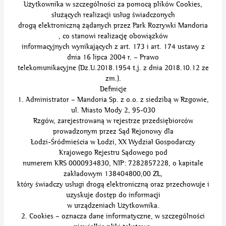
Użytkownika w szczególności za pomocą plików Cookies,
służących realizacji usług świadczonych
drogą elektroniczną żądanych przez Park Rozrywki Mandoria
, co stanowi realizację obowiązków
informacyjnych wynikających z art. 173 i art. 174 ustawy z
dnia 16 lipca 2004 r. – Prawo
telekomunikacyjne (Dz.U.2018.1954 t.j. z dnia 2018.10.12 ze
zm.).
Definicje
1. Administrator – Mandoria Sp. z o.o. z siedzibą w Rzgowie,
ul. Miasto Mody 2, 95-030
Rzgów, zarejestrowaną w rejestrze przedsiębiorców
prowadzonym przez Sąd Rejonowy dla
Łodzi-Śródmieścia w Łodzi, XX Wydział Gospodarczy
Krajowego Rejestru Sądowego pod
numerem KRS 0000934830, NIP: 7282857228, o kapitale
zakładowym 138404800,00 ZŁ,
który świadczy usługi drogą elektroniczną oraz przechowuje i
uzyskuje dostęp do informacji
w urządzeniach Użytkownika.
2. Cookies – oznacza dane informatyczne, w szczególności