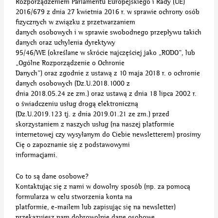
Rozporządzeniem Parlamentu Europejskiego i Rady (UE)
2016/679 z dnia 27 kwietnia 2016 r. w sprawie ochrony osób
fizycznych w związku z przetwarzaniem
danych osobowych i w sprawie swobodnego przepływu takich
danych oraz uchylenia dyrektywy
95/46/WE (określane w skrócie najczęściej jako „RODO”, lub
„Ogólne Rozporządzenie o Ochronie
Danych”) oraz zgodnie z ustawą z 10 maja 2018 r. o ochronie
danych osobowych (Dz.U.2018.1000 z
dnia 2018.05.24 ze zm.) oraz ustawą z dnia 18 lipca 2002 r.
o świadczeniu usług drogą elektroniczną
(Dz.U.2019.123 tj. z dnia 2019.01.21 ze zm.) przed
skorzystaniem z naszych usług (na naszej platformie
internetowej czy wysyłanym do Ciebie newsletterem) prosimy
Cię o zapoznanie się z podstawowymi
informacjami.
Co to są dane osobowe?
Kontaktując się z nami w dowolny sposób (np. za pomocą
formularza w celu stworzenia konta na
platformie, e-mailem lub zapisując się na newsletter)
przekazujesz nam dobrowolnie dane osobowe.