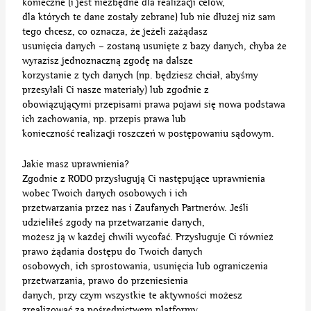
konieczne (i jest niezbędne dla realizacji celów,
dla których te dane zostały zebrane) lub nie dłużej niż sam
tego chcesz, co oznacza, że jeżeli zażądasz
usunięcia danych – zostaną usunięte z bazy danych, chyba że
wyrazisz jednoznaczną zgodę na dalsze
korzystanie z tych danych (np. będziesz chciał, abyśmy
przesyłali Ci nasze materiały) lub zgodnie z
obowiązującymi przepisami prawa pojawi się nowa podstawa
ich zachowania, np. przepis prawa lub
konieczność realizacji roszczeń w postępowaniu sądowym.
Jakie masz uprawnienia?
Zgodnie z RODO przysługują Ci następujące uprawnienia
wobec Twoich danych osobowych i ich
przetwarzania przez nas i Zaufanych Partnerów. Jeśli
udzieliłeś zgody na przetwarzanie danych,
możesz ją w każdej chwili wycofać. Przysługuje Ci również
prawo żądania dostępu do Twoich danych
osobowych, ich sprostowania, usunięcia lub ograniczenia
przetwarzania, prawo do przeniesienia
danych, przy czym wszystkie te aktywności możesz
zrealizować za pośrednictwem platformy