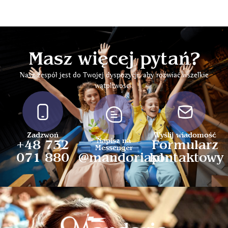
Masz więcej pytań?
Nasz zespół jest do Twojej dyspozycji, aby rozwiać wszelkie
wątpliwości.
Zadzwoń
Wyślij wiadomość
Napisz na
+48 732
Formularz
Messenger
071 880
@mandoriapl
kontaktowy