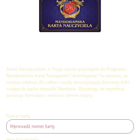
Jesteś Nauczycielem, a Twoja szkoła przystąpiła do Programu
Mandoriańska Karta Nauczyciela? Gratulujemy! To oznacza, że
możesz odebrać dla siebie i osoby towarzyszącej darmowy bilet
wstępu do parku rozrywki Mandoria. Wystarczy, że wypełnisz
poniższy formularz i umówisz termin wizyty:
Numer karty
Imię Nauczyciela