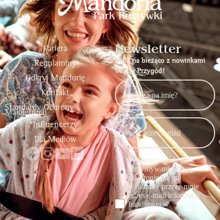
Newsletter
Kariera
Bądź na bieżąco z nowinkami
Regulaminy
Miasta Przygód!
Odkryj Mandorię
Kontakt
Standardy Ochrony
Małoletnich
Influencerzy
Dla Mediów
Wyrażam zgodę na
otrzymywanie drogą
elektroniczną na
wskazany przeze mnie
adres e-mail informacji
handlowej w
rozumieniu art. 10 ust.