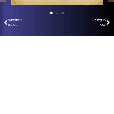
POPRZEDNI
NASTĘPNY
Abu Cafe
Gelato
Masz więcej pytań?
Nasz zespół jest do Twojej dyspozycji, aby rozwiać wszelkie
wątpliwości.
Zadzwoń
Wyślij wiadomość
Napisz na
+48 732
Formularz
Messenger
071 880
@mandoriapl
kontaktowy