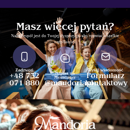
Masz więcej pytań?
Nasz zespół jest do Twojej dyspozycji, aby rozwiać wszelkie
wątpliwości.
Zadzwoń
Wyślij wiadomość
Napisz na
+48 732
Formularz
Messenger
071 880
@mandoriapl
kontaktowy