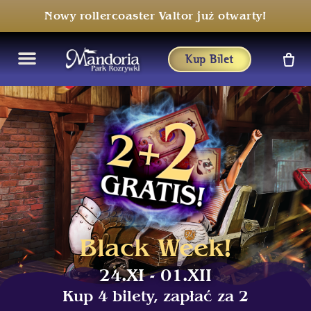
Nowy rollercoaster Valtor już otwarty!
Kup Bilet
Menu
Black Week!
24.XI - 01.XII
Kup 4 bilety, zapłać za 2