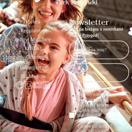
Newsletter
Kariera
Bądź na bieżąco z nowinkami
Regulaminy
Miasta Przygód!
Odkryj Mandorię
Kontakt
Standardy Ochrony
Małoletnich
Influencerzy
Dla Mediów
Wyrażam zgodę na
otrzymywanie drogą
elektroniczną na
wskazany przeze mnie
adres e-mail informacji
handlowej w
rozumieniu art. 10 ust.
1 ustawy z dnia 17
lipca 2002 roku o