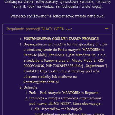
Czekają na Ciebie: rollercoastery, zjawiskowe karuzele, lustrzany
labirynt, łódki na wodzie, samochodziki i wiele więcej.
Wszystko stylizowane na renesansowe miasto handlowe!
Regulamin promocji BLACK WEEK 2+2
POSTANOWIENIA OGÓLNE I ZASADY PROMOCJI
Organizatorem promocji w formie sprzedaży biletów
o obniżonej cenie do Parku rozrywki MANDORIA w
Rzgowie (dalej „Promocja”), jest Mandoria Sp. z o.o.
z siedzibą w Rzgowie przy ul. Miasto Mody 2, KRS
0000934830, NIP 7282857228 (dalej „Organizator”).
Kontakt z Organizatorem jest możliwy pod w/w
adresem siedziby lub mailowo na
kontakt@mandoria.pl
.
Definicje:
Park
– Park rozrywki MANDORIA w Rzgowie.
Promocja
– niniejsza promocja organizowana
pod nazwą „
BLACK WEEK
”, która obowiązuje :
dla Uczestników
nie
będących
Subskrybentami newslettera Organizatora w