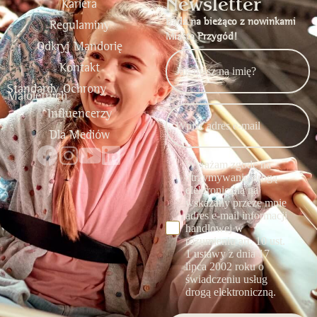
Newsletter
Kariera
Bądź na bieżąco z nowinkami
Regulaminy
Miasta Przygód!
Odkryj Mandorię
Kontakt
Standardy Ochrony
Małoletnich
Influencerzy
Dla Mediów
Wyrażam zgodę na
otrzymywanie drogą
elektroniczną na
wskazany przeze mnie
adres e-mail informacji
handlowej w
rozumieniu art. 10 ust.
1 ustawy z dnia 17
lipca 2002 roku o
świadczeniu usług
drogą elektroniczną.