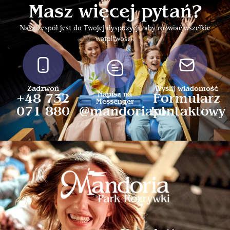
Meta
Masz więcej pytań?
Nasz zespół jest do Twojej dyspozycji, aby rozwiać wszelkie
Zaloguj się
wątpliwości.
Kanał wpisów
WordPress.org
Zadzwoń
Wyślij wiadomość
Napisz na
+48 732
Formularz
Messenger
071 880
@mandoriapl
kontaktowy