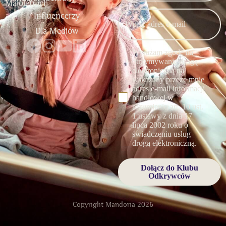
Małoletnich
Influencerzy
Dla Mediów
Wyrażam zgodę na
otrzymywanie drogą
elektroniczną na
wskazany przeze mnie
adres e-mail informacji
handlowej w
rozumieniu art. 10 ust.
1 ustawy z dnia 17
lipca 2002 roku o
świadczeniu usług
drogą elektroniczną.
Dołącz do Klubu
Odkrywców
Copyright Mandoria 2026