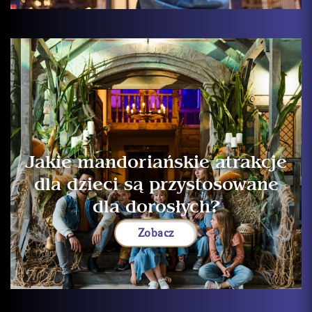
Jakie mandoriańskie atrakcje
dla dzieci są przystosowane
dla dorosłych?
Zobacz