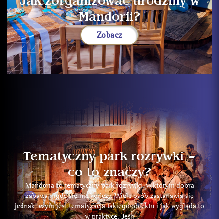
Jak zorganizować urodziny w
Mandorii?
Zobacz
Tematyczny park rozrywki –
co to znaczy?
Mandoria to tematyczny park rozrywki, w którym dobra
zabawa nigdy się nie kończy. Wiele osób zastanawia się
jednak, czym jest tematyzacja takiego obiektu i jak wygląda to
w praktyce. Jeśli