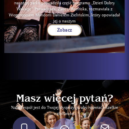
naszego parku prowadziła część programu „Dzień Dobry
Wakacje”. Prowadząca, Żaneta Rosińska, rozmawiała z
Wiceprezesem Mandorii Danielem Zielińskim, który opowiadał
jej o naszym
Zobacz
Masz więcej pytań?
Nasz zespół jest do Twojej dyspozycji, aby rozwiać wszelkie
wątpliwości.