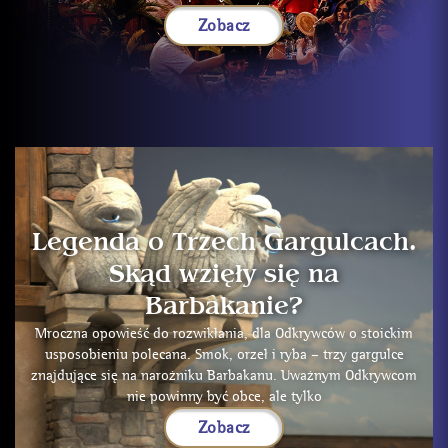
Zobacz
Legenda o Trzech Gargulcach.
Skąd wzięły się na
Barbakanie?
Mroczna opowieść do rozwikłania, dla Odkrywców o stoickim
usposobieniu polecana. Smok, orzeł i ryba – trzy gargulce
znajdujące się na narożniku Barbakanu. Uważnym Odkrywcom
nie powinny być obce, ale tylko
Zobacz