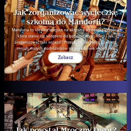
Jak zorganizować wycieczkę
szkolną do Mandorii?
Mandoria to idealne miejsce na aktywną wycieczkę szkolną,
która stanie się wstępem do pasjonujących lekcji. Jak
zorganizować taki wyjazd? Przeczytaj do końca i zabierz
swoich małych podróżników na prawdziwie wyjątkową
Zobacz
Jak powstał Mroczny Dwór?