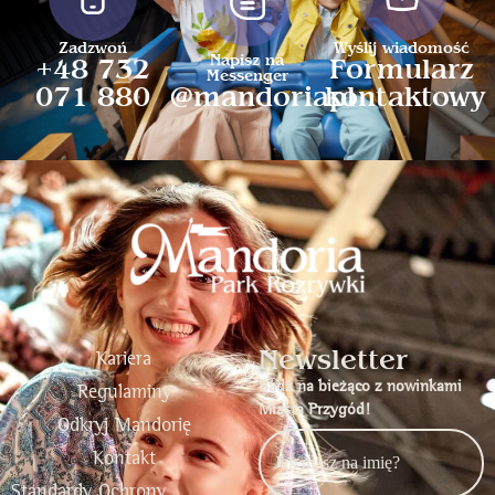
Zadzwoń
Wyślij wiadomość
Napisz na
+48 732
Formularz
Messenger
071 880
@mandoriapl
kontaktowy
Newsletter
Kariera
Bądź na bieżąco z nowinkami
Regulaminy
Miasta Przygód!
Odkryj Mandorię
Kontakt
Standardy Ochrony