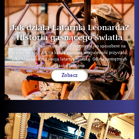
Jak działa Latarnia Leonarda?
Historia gasnącego światła
Opowieść o wielkim odkryciu i przemycie, co sposobem na
biznes się stał. Jak na każdą portową miejscowość przystało,
tak i Mandoria ma swoją latarnię morską. Od niepamiętnych
czasów stoi ona
Zobacz