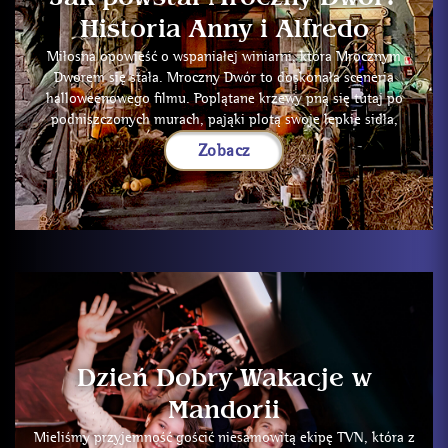
Historia Anny i Alfredo
Miłosna opowieść o wspaniałej winiarni, która Mrocznym
Dworem się stała. Mroczny Dwór to doskonała sceneria
halloweenowego filmu. Poplątane krzewy pną się tutaj po
podniszczonych murach, pająki plotą swoje lepkie sidła,
Zobacz
Dzień Dobry Wakacje w
Mandorii
Mieliśmy przyjemność gościć niesamowitą ekipę TVN, która z