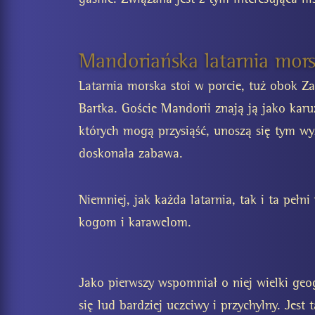
Mandoriańska latarnia mor
Latarnia morska stoi w porcie, tuż obok Za
Bartka. Goście Mandorii znają ją jako kar
których mogą przysiąść, unoszą się tym wyż
doskonała zabawa.
Niemniej, jak każda latarnia, tak i ta peł
kogom i karawelom.
Jako pierwszy wspomniał o niej wielki ge
się lud bardziej uczciwy i przychylny. Jes