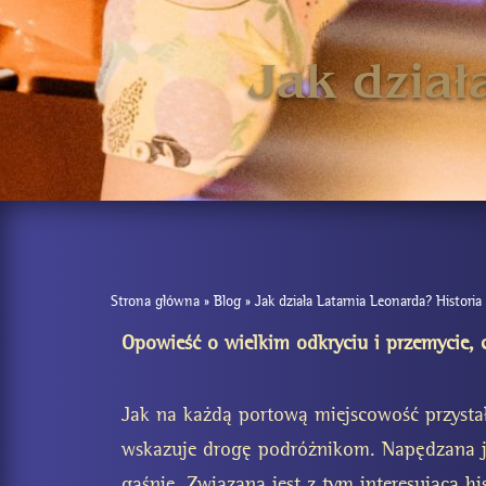
Jak dział
Strona główna
»
Blog
»
Jak działa Latarnia Leonarda? Historia
Opowieść o wielkim odkryciu i przemycie, c
Jak na każdą portową miejscowość przystał
wskazuje drogę podróżnikom. Napędzana j
gaśnie. Związana jest z tym interesująca his