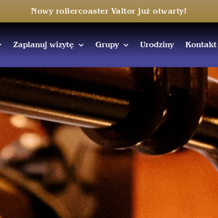
Nowy rollercoaster Valtor już otwarty!
Zaplanuj wizytę
Grupy
Urodziny
Kontakt