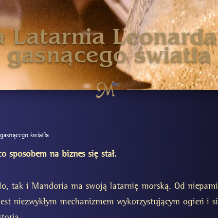
a Latarnia Leonarda
gasnącego światła
 gasnącego światła
o sposobem na biznes się stał.
o, tak i Mandoria ma swoją latarnię morską. Od niepamię
est niezwykłym mechanizmem wykorzystującym ogień i sił
toria.