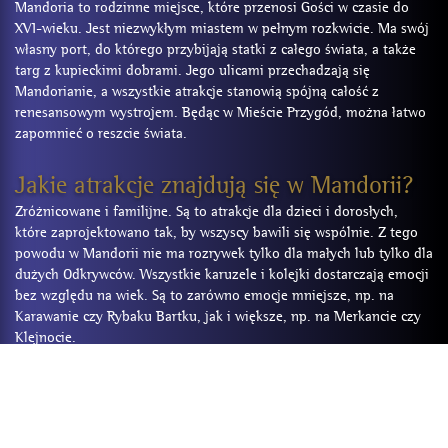
Mandoria to rodzinne miejsce, które przenosi Gości w czasie do
XVI-wieku. Jest niezwykłym miastem w pełnym rozkwicie. Ma swój
własny port, do którego przybijają statki z całego świata, a także
targ z kupieckimi dobrami. Jego ulicami przechadzają się
Mandorianie, a wszystkie atrakcje stanowią spójną całość z
renesansowym wystrojem. Będąc w Mieście Przygód, można łatwo
zapomnieć o reszcie świata.
Jakie atrakcje znajdują się w Mandorii?
Zróżnicowane i familijne. Są to atrakcje dla dzieci i dorosłych,
które zaprojektowano tak, by wszyscy bawili się wspólnie. Z tego
powodu w Mandorii nie ma rozrywek tylko dla małych lub tylko dla
dużych Odkrywców. Wszystkie karuzele i kolejki dostarczają emocji
bez względu na wiek. Są to zarówno emocje mniejsze, np. na
Karawanie czy Rybaku Bartku, jak i większe, np. na Merkancie czy
Klejnocie.
Pełną listę atrakcji znajdziesz
TUTAJ
.
Gdzie znajduje się Miasto Przygód?