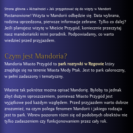
Strona główna
»
Aktualności
»
Jak przygotować się do wizyty w Mandorii
Postanowione! Wizyta w Mandorii odbędzie się. Data wybrana,
rodzina uprzedzona, pierwsze informacje zebrane. Tylko co dalej?
Jeśli planujesz wizytę w Mieście Przygód, koniecznie przeczytaj
nasz mandoriański mini poradnik. Podpowiadamy, co warto
wiedzieć przed przyjazdem.
Czym jest Mandoria?
Mandoria Miasto Przygód to
park rozrywki w Rzgowie
który
znajduje się na terenie Miasta Mody Ptak. Jest to park całoroczny,
w pełni zadaszony i tematyczny.
Właśnie tak pokrótce można opisać Mandorię. Byłoby to jednak
zbyt dużym uproszczeniem, ponieważ Miasto Przygód jest
wyjątkowe pod każdym względem. Przed przyjazdem warto dobrze
zrozumieć, na czym polega fenomen Mandorii i jakiego rodzaju
jest to park. Wbrew pozorom różni się od podobnych obiektów nie
tylko zadaszeniem czy funkcjonowaniem przez cały rok.