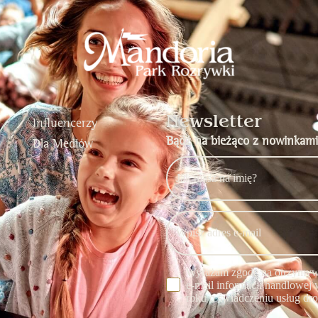
Newsletter
Influencerzy
Bądź na bieżąco z nowinkami
Dla Mediów
Wyrażam zgodę na otrzymywa
e-mail informacji handlowej w
roku o świadczeniu usług dro