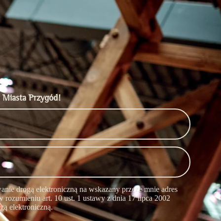
 Miasta Przygód!
nie drogą elektroniczną na wskazany przeze mnie adres
 rozumieniu art. 10 ust. 1 ustawy z dnia 17 lipca 2002
gą elektroniczną.