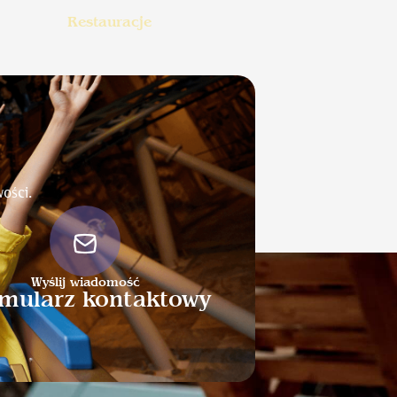
Restauracje
Meta
Zaloguj się
Kanał wpisów
ości.
WordPress.org
Wyślij wiadomość
mularz kontaktowy