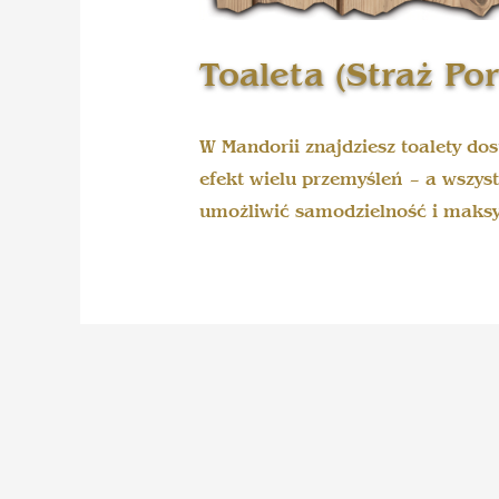
Toaleta (Straż Po
W Mandorii znajdziesz toalety do
efekt wielu przemyśleń – a wszy
umożliwić samodzielność i maks