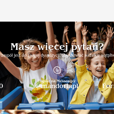
Masz więcej pytań?
 zespół jest do Twojej dyspozycji, aby rozwiać wszelkie wątpliw
Napisz na Messenger
0
@mandoriapl
For